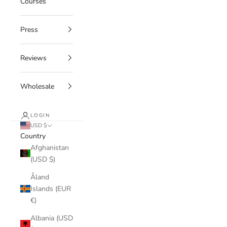
Courses
Press
Reviews
Wholesale
LOGIN
USD $
Country
Afghanistan
(USD $)
Åland
Islands (EUR
€)
Albania (USD