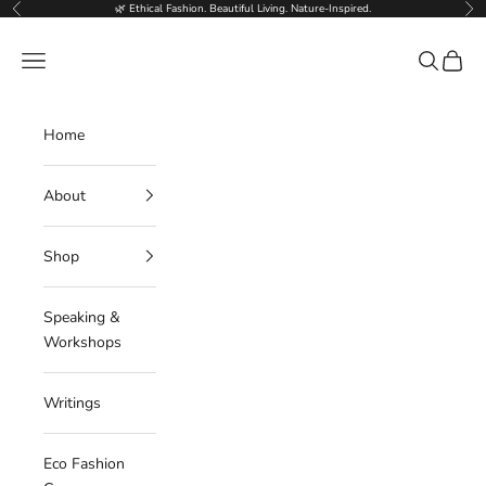
Skip to content
🌿 Ethical Fashion. Beautiful Living. Nature-Inspired.
Previous
Nex
Deborahlindquist.com
Navigation menu
Search
Cart
Home
About
Shop
Speaking &
Workshops
Writings
Eco Fashion