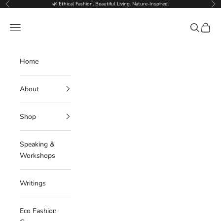
Skip to content
🌿 Ethical Fashion. Beautiful Living. Nature-Inspired.
Previous
Nex
Deborahlindquist.com
Navigation menu
Search
Cart
Home
About
Shop
Speaking &
Workshops
Writings
Eco Fashion