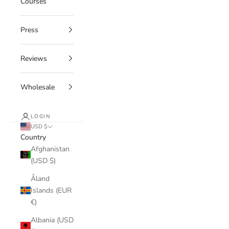
Courses
Press
Reviews
Wholesale
LOGIN
USD $
Country
Afghanistan
(USD $)
Åland
Islands (EUR
€)
Albania (USD