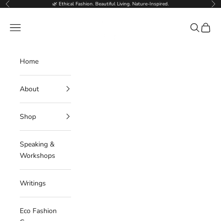
Skip to content
🌿 Ethical Fashion. Beautiful Living. Nature-Inspired.
Previous
Nex
Deborahlindquist.com
Navigation menu
Search
Cart
Home
About
Shop
Speaking &
Workshops
Writings
Eco Fashion