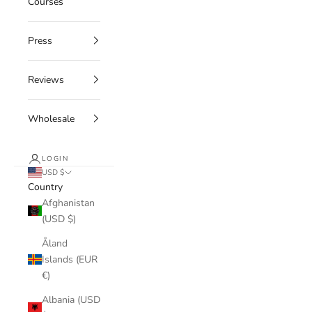
Courses
Press
Reviews
Wholesale
LOGIN
USD $
Country
Afghanistan
(USD $)
Åland
Islands (EUR
€)
Albania (USD