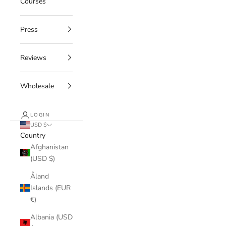
Courses
Press
Reviews
Wholesale
LOGIN
USD $
Country
Afghanistan
(USD $)
Åland
Islands (EUR
€)
Albania (USD