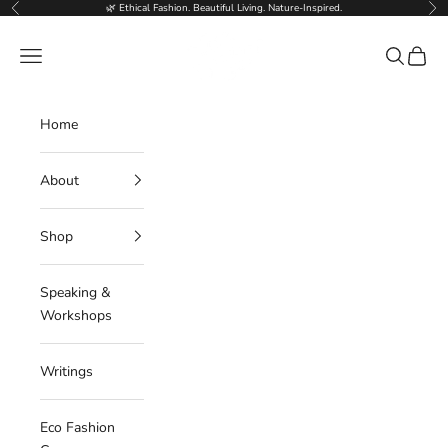
Skip to content
🌿 Ethical Fashion. Beautiful Living. Nature-Inspired.
Previous
Nex
Deborahlindquist.com
Navigation menu
Search
Cart
Home
About
Shop
Speaking &
Workshops
Writings
Eco Fashion