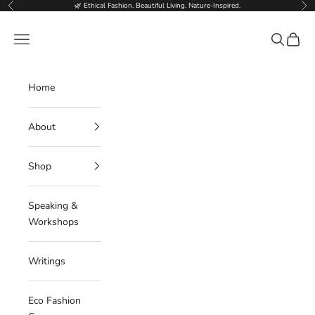
Skip to content
🌿 Ethical Fashion. Beautiful Living. Nature-Inspired.
Previous
Nex
Deborahlindquist.com
Navigation menu
Search
Cart
Home
About
Shop
Speaking &
Workshops
Writings
Eco Fashion