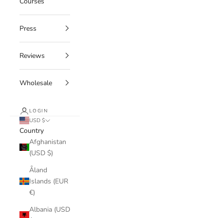
Courses
Press
Reviews
Wholesale
LOGIN
USD $
Country
Afghanistan
(USD $)
Åland
Islands (EUR
€)
Albania (USD