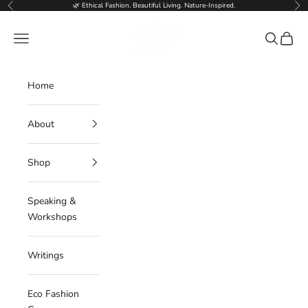
Skip to content
🌿 Ethical Fashion. Beautiful Living. Nature-Inspired.
Previous
Nex
Deborahlindquist.com
Navigation menu
Search
Cart
Home
About
Shop
Speaking &
Workshops
Writings
Eco Fashion