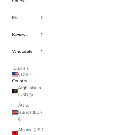
Courses
Press
Reviews
Wholesale
LOGIN
USD $
Country
Afghanistan
(USD $)
Åland
Islands (EUR
€)
Albania (USD