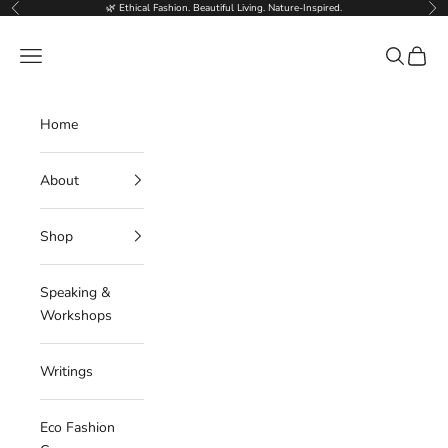
Skip to content
🌿 Ethical Fashion. Beautiful Living. Nature-Inspired.
Previous
Nex
Deborahlindquist.com
Navigation menu
Search
Cart
Home
About
Shop
Speaking &
Workshops
Writings
Eco Fashion