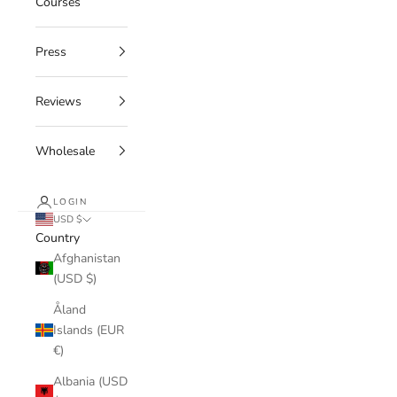
Courses
Press
Reviews
Wholesale
LOGIN
USD $
Country
Afghanistan
(USD $)
Åland
Islands (EUR
€)
Albania (USD