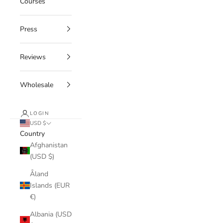
Courses
Press
Reviews
Wholesale
LOGIN
USD $
Country
Afghanistan
(USD $)
Åland
Islands (EUR
€)
Albania (USD