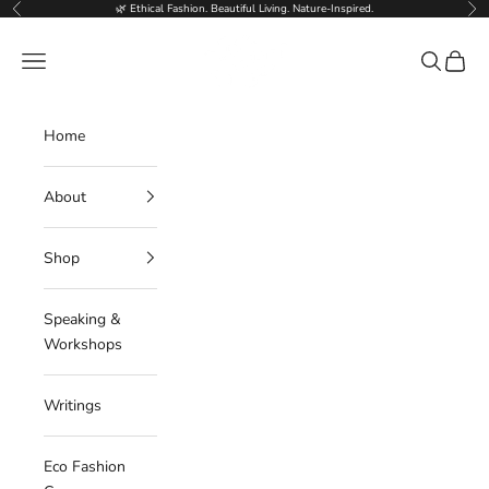
Skip to content
🌿 Ethical Fashion. Beautiful Living. Nature-Inspired.
Previous
Nex
Deborahlindquist.com
Navigation menu
Search
Cart
Home
About
Shop
Speaking &
Workshops
Writings
Eco Fashion