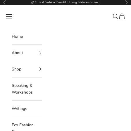
Skip to content
🌿 Ethical Fashion. Beautiful Living. Nature-Inspired.
Previous
Nex
Deborahlindquist.com
Navigation menu
Search
Cart
Home
About
Shop
Speaking &
Workshops
Writings
Eco Fashion