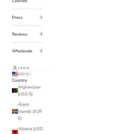
Courses
Press
Reviews
Wholesale
LOGIN
USD $
Country
Afghanistan
(USD $)
Åland
Islands (EUR
€)
Albania (USD