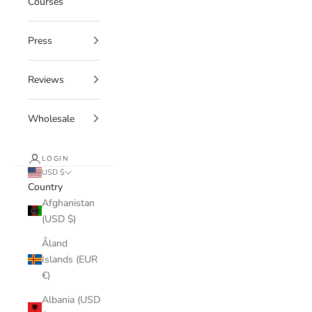
Courses
Press
Reviews
Wholesale
LOGIN
USD $
Country
Afghanistan
(USD $)
Åland
Islands (EUR
€)
Albania (USD