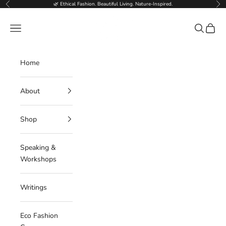
Skip to content
🌿 Ethical Fashion. Beautiful Living. Nature-Inspired.
Previous
Nex
Deborahlindquist.com
Navigation menu
Search
Cart
Home
About
Shop
Speaking &
Workshops
Writings
Eco Fashion