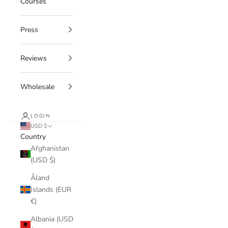
Courses
Press
Reviews
Wholesale
LOGIN
USD $
Country
Afghanistan
(USD $)
Åland
Islands (EUR
€)
Albania (USD