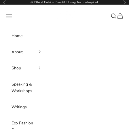
Skip to content
🌿 Ethical Fashion. Beautiful Living. Nature-Inspired.
Previous
Nex
Deborahlindquist.com
Navigation menu
Search
Cart
Home
About
Shop
Speaking &
Workshops
Writings
Eco Fashion