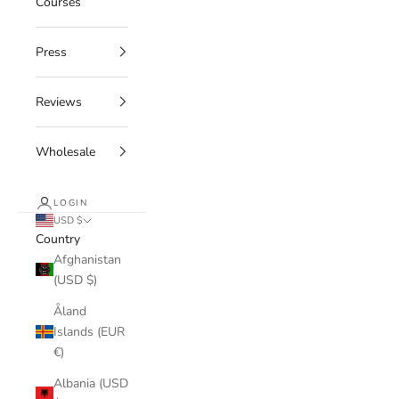
Courses
Press
Reviews
Wholesale
LOGIN
USD $
Country
Afghanistan
(USD $)
Åland
Islands (EUR
€)
Albania (USD