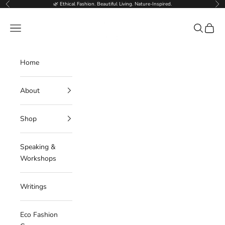
Skip to content
🌿 Ethical Fashion. Beautiful Living. Nature-Inspired.
Previous
Nex
Deborahlindquist.com
Navigation menu
Search
Cart
Home
About
Shop
Speaking &
Workshops
Writings
Eco Fashion