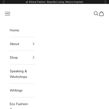
Skip to content
🌿 Ethical Fashion. Beautiful Living. Nature-Inspired.
Previous
Nex
Deborahlindquist.com
Navigation menu
Search
Cart
Home
About
Shop
Speaking &
Workshops
Writings
Eco Fashion