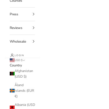
Courses
Press
Reviews
Wholesale
LOGIN
USD $
Country
Afghanistan
(USD $)
Åland
Islands (EUR
€)
Albania (USD